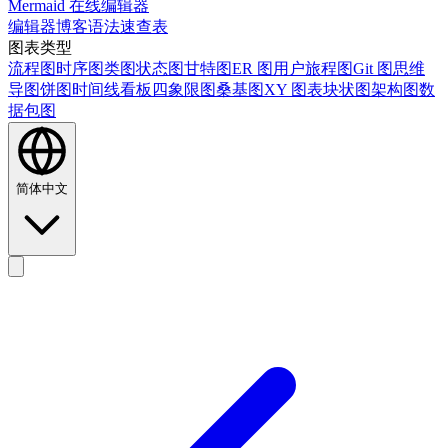
Mermaid 在线编辑器
编辑器
博客
语法速查表
图表类型
流程图
时序图
类图
状态图
甘特图
ER 图
用户旅程图
Git 图
思维
导图
饼图
时间线
看板
四象限图
桑基图
XY 图表
块状图
架构图
数
据包图
简体中文