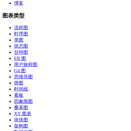
博客
图表类型
流程图
时序图
类图
状态图
甘特图
ER 图
用户旅程图
Git 图
思维导图
饼图
时间线
看板
四象限图
桑基图
XY 图表
块状图
架构图