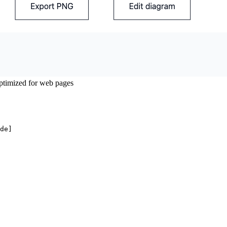
timized for web pages
de]
