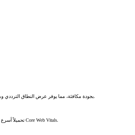
صور WebP عادةً أصغر بنسبة 25-35% من PNG وJPG بجودة مكافئة، مما يوفر عرض النطاق الترددي ومساحة التخزين.
طوّرته Google خصيصاً للويب، يوفر WebP تحميلاً أسرع للصفحات ونتائج أفضل في Core Web Vitals.