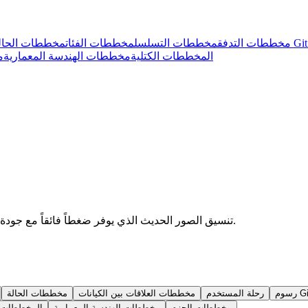
مخططات التدفق
مخططات التسلسل
مخططات الفئات
مخططات الحال
المخططات الكتلية
مخططات الهندسة المعمارية
م
صدّر مخططات Mermaid كصور WebP. تنسيق الصور الحديث الذي يوفر ضغطاً فائقاً مع جودة ممتازة للاستخدام على الويب.
رحلة المستخدم
مخططات العلاقات بين الكيانات
مخططات الحالة
مخططات الحزم
مخططات الهندسة المعمارية
المخططات ا