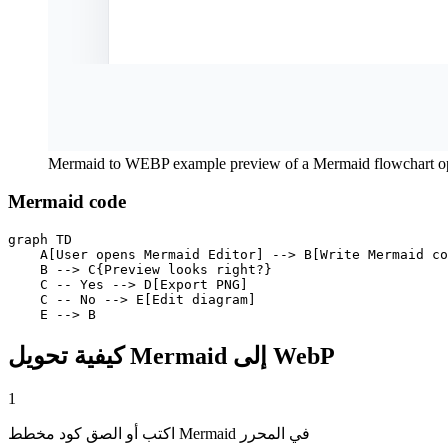
Mermaid to WEBP example preview of a Mermaid flowchart op
Mermaid code
graph TD

    A[User opens Mermaid Editor] --> B[Write Mermaid co
    B --> C{Preview looks right?}

    C -- Yes --> D[Export PNG]

    C -- No --> E[Edit diagram]

    E --> B
كيفية تحويل Mermaid إلى WebP
1
اكتب أو الصق كود مخطط Mermaid في المحرر