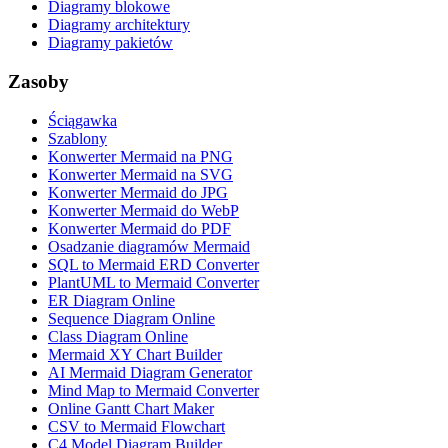
Diagramy blokowe
Diagramy architektury
Diagramy pakietów
Zasoby
Ściągawka
Szablony
Konwerter Mermaid na PNG
Konwerter Mermaid na SVG
Konwerter Mermaid do JPG
Konwerter Mermaid do WebP
Konwerter Mermaid do PDF
Osadzanie diagramów Mermaid
SQL to Mermaid ERD Converter
PlantUML to Mermaid Converter
ER Diagram Online
Sequence Diagram Online
Class Diagram Online
Mermaid XY Chart Builder
AI Mermaid Diagram Generator
Mind Map to Mermaid Converter
Online Gantt Chart Maker
CSV to Mermaid Flowchart
C4 Model Diagram Builder