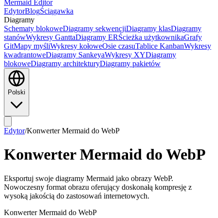
Mermaid Editor
Edytor
Blog
Ściągawka
Diagramy
Schematy blokowe
Diagramy sekwencji
Diagramy klas
Diagramy
stanów
Wykresy Gantta
Diagramy ER
Ścieżka użytkownika
Grafy
Git
Mapy myśli
Wykresy kołowe
Osie czasu
Tablice Kanban
Wykresy
kwadrantowe
Diagramy Sankeya
Wykresy XY
Diagramy
blokowe
Diagramy architektury
Diagramy pakietów
Polski
Edytor
/
Konwerter Mermaid do WebP
Konwerter Mermaid do WebP
Eksportuj swoje diagramy Mermaid jako obrazy WebP.
Nowoczesny format obrazu oferujący doskonałą kompresję z
wysoką jakością do zastosowań internetowych.
Konwerter Mermaid do WebP