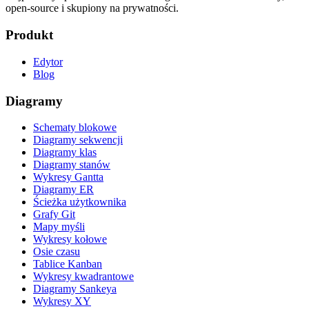
open-source i skupiony na prywatności.
Produkt
Edytor
Blog
Diagramy
Schematy blokowe
Diagramy sekwencji
Diagramy klas
Diagramy stanów
Wykresy Gantta
Diagramy ER
Ścieżka użytkownika
Grafy Git
Mapy myśli
Wykresy kołowe
Osie czasu
Tablice Kanban
Wykresy kwadrantowe
Diagramy Sankeya
Wykresy XY