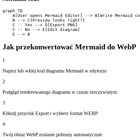
graph TD

    A[User opens Mermaid Editor] --> B[Write Mermaid co
    B --> C{Preview looks right?}

    C -- Yes --> D[Export PNG]

    C -- No --> E[Edit diagram]

    E --> B
Jak przekonwertować Mermaid do WebP
1
Napisz lub wklej kod diagramu Mermaid w edytorze
2
Podgląd renderowanego diagramu w czasie rzeczywistym
3
Kliknij przycisk Export i wybierz format WEBP
4
Twój obraz WebP zostanie pobrany automatycznie