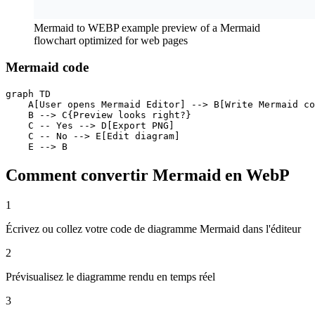
Mermaid to WEBP example preview of a Mermaid
flowchart optimized for web pages
Mermaid code
graph TD

    A[User opens Mermaid Editor] --> B[Write Mermaid co
    B --> C{Preview looks right?}

    C -- Yes --> D[Export PNG]

    C -- No --> E[Edit diagram]

    E --> B
Comment convertir Mermaid en WebP
1
Écrivez ou collez votre code de diagramme Mermaid dans l'éditeur
2
Prévisualisez le diagramme rendu en temps réel
3