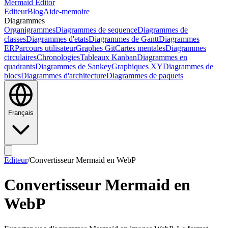
Mermaid Editor
Editeur
Blog
Aide-memoire
Diagrammes
Organigrammes
Diagrammes de sequence
Diagrammes de
classes
Diagrammes d'etats
Diagrammes de Gantt
Diagrammes
ER
Parcours utilisateur
Graphes Git
Cartes mentales
Diagrammes
circulaires
Chronologies
Tableaux Kanban
Diagrammes en
quadrants
Diagrammes de Sankey
Graphiques XY
Diagrammes de
blocs
Diagrammes d'architecture
Diagrammes de paquets
Français
Editeur
/
Convertisseur Mermaid en WebP
Convertisseur Mermaid en
WebP