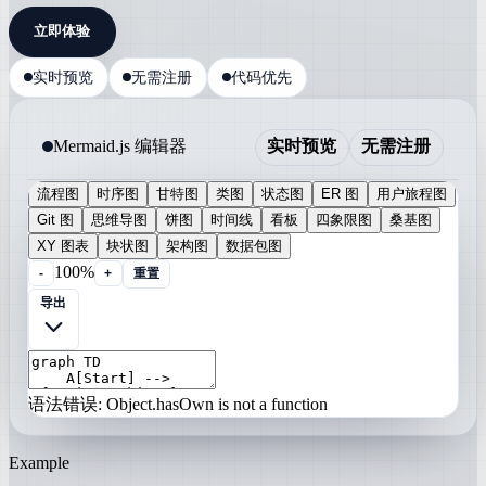
立即体验
实时预览
无需注册
代码优先
Mermaid.js 编辑器
实时预览
无需注册
流程图
时序图
甘特图
类图
状态图
ER 图
用户旅程图
Git 图
思维导图
饼图
时间线
看板
四象限图
桑基图
XY 图表
块状图
架构图
数据包图
100%
-
+
重置
导出
语法错误: Object.hasOwn is not a function
Example