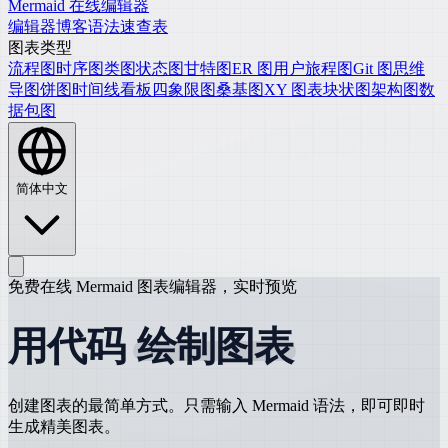
Mermaid 在线编辑器
编辑器
博客
语法速查表
图表类型
流程图
时序图
类图
状态图
甘特图
ER 图
用户旅程图
Git 图
思维
导图
饼图
时间线
看板
四象限图
桑基图
XY 图表
块状图
架构图
数
据包图
简体中文
免费在线 Mermaid 图表编辑器，实时预览
用代码
绘制图表
创建图表的最简单方式。只需输入 Mermaid 语法，即可即时
生成精美图表。