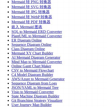
Mermaid 转 PNG 转换器
Mermaid 转 SVG 转换器
Mermaid 转 JPG 转换器
Mermaid 转 WebP 转换器
Mermaid 转 PDF 转换器
嵌入 Mermaid 图表
SQL to Mermaid ERD Converter
PlantUML to Mermaid Converter
ER Diagram Online
Sequence Diagram Online
Class Diagram Online
Mermaid XY Chart Builder
AI Mermaid Diagram Generator
Mind Map to Mermaid Converter
Online Gantt Chart Maker
CSV to Mermaid Flowchart
C4 Model Diagram Builder
AWS/Azure to Mermaid Generator
Sequence Diagram from Logs
JSON/YAML to Mermaid Tree
Visio to Mermaid Converter
State Machine Diagram Builder
Git Branching Strategy Visualizer
User Journey Map Builder