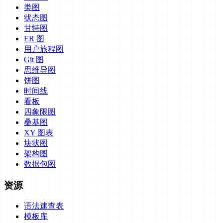
类图
状态图
甘特图
ER 图
用户旅程图
Git 图
思维导图
饼图
时间线
看板
四象限图
桑基图
XY 图表
块状图
架构图
数据包图
资源
语法速查表
模板库