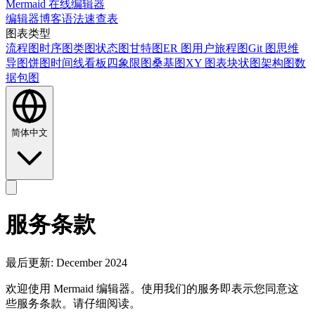
Mermaid 在线编辑器
编辑器
博客
语法速查表
图表类型
流程图
时序图
类图
状态图
甘特图
ER 图
用户旅程图
Git 图
思维
导图
饼图
时间线
看板
四象限图
桑基图
XY 图表
块状图
架构图
数
据包图
简体中文
服务条款
最后更新: December 2024
欢迎使用 Mermaid 编辑器。使用我们的服务即表示您同意这
些服务条款。请仔细阅读。