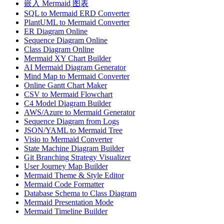
嵌入 Mermaid 图表
SQL to Mermaid ERD Converter
PlantUML to Mermaid Converter
ER Diagram Online
Sequence Diagram Online
Class Diagram Online
Mermaid XY Chart Builder
AI Mermaid Diagram Generator
Mind Map to Mermaid Converter
Online Gantt Chart Maker
CSV to Mermaid Flowchart
C4 Model Diagram Builder
AWS/Azure to Mermaid Generator
Sequence Diagram from Logs
JSON/YAML to Mermaid Tree
Visio to Mermaid Converter
State Machine Diagram Builder
Git Branching Strategy Visualizer
User Journey Map Builder
Mermaid Theme & Style Editor
Mermaid Code Formatter
Database Schema to Class Diagram
Mermaid Presentation Mode
Mermaid Timeline Builder