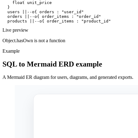
    float unit_price

  }

  users ||--o{ orders : "user_id"

  orders ||--o{ order_items : "order_id"

  products ||--o{ order_items : "product_id"
Live preview
Object.hasOwn is not a function
Example
SQL to Mermaid ERD example
A Mermaid ER diagram for users, diagrams, and generated exports.