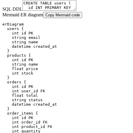
SQL DDL
Mermaid ER diagram
Copy Mermaid code
erDiagram

  users {

    int id PK

    string email

    string name

    datetime created_at

  }

  products {

    int id PK

    string name

    float price

    int stock

  }

  orders {

    int id PK

    int user_id FK

    float total

    string status

    datetime created_at

  }

  order_items {

    int id PK

    int order_id FK

    int product_id FK

    int quantity
