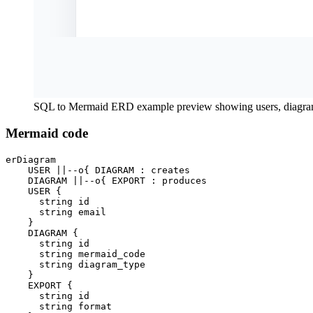
SQL to Mermaid ERD example preview showing users, diagrams,
Mermaid code
erDiagram

    USER ||--o{ DIAGRAM : creates

    DIAGRAM ||--o{ EXPORT : produces

    USER {

      string id

      string email

    }

    DIAGRAM {

      string id

      string mermaid_code

      string diagram_type

    }

    EXPORT {

      string id

      string format
