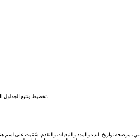
تخطيط وتتبع الجداول الزمنية للمشاريع مع المهام والتبعيات. مثالية لإدارة المشاريع والجدولة.
موضحة تواريخ البدء والمدد والتبعيات والتقدم. سُمّيت على اسم هن