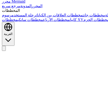
محرر Mermaid
المحرر
المدونة
مرجع سريع
المخططات
ة
مخططات جانت
مخططات العلاقات بين الكيانات
رحلة المستخدم
خططات الحزم
مخططات XY
كانبان
مخططات الأرباع
مخططات سانكي
العربية