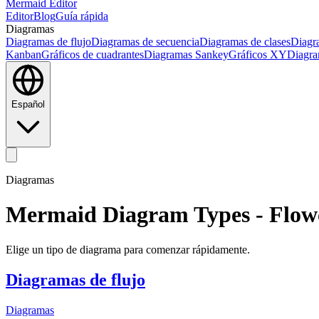
Mermaid Editor
Editor
Blog
Guía rápida
Diagramas
Diagramas de flujo
Diagramas de secuencia
Diagramas de clases
Diagr
Kanban
Gráficos de cuadrantes
Diagramas Sankey
Gráficos XY
Diagra
Español
Diagramas
Mermaid Diagram Types - Flow
Elige un tipo de diagrama para comenzar rápidamente.
Diagramas de flujo
Diagramas