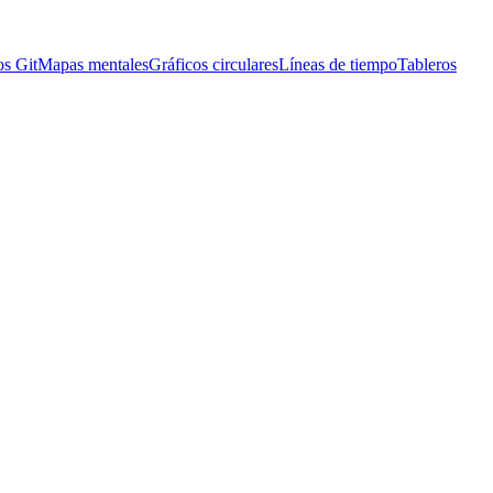
os Git
Mapas mentales
Gráficos circulares
Líneas de tiempo
Tableros