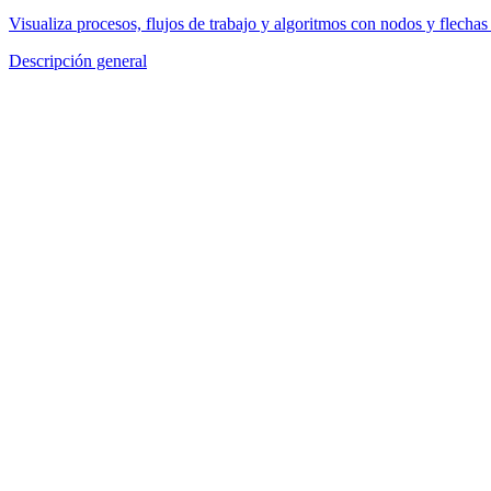
Visualiza procesos, flujos de trabajo y algoritmos con nodos y flechas
Descripción general