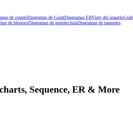
amas de estado
Diagramas de Gantt
Diagramas ER
Viaje del usuario
Graf
mas de bloques
Diagramas de arquitectura
Diagramas de paquetes
charts, Sequence, ER & More