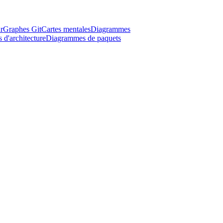
r
Graphes Git
Cartes mentales
Diagrammes
d'architecture
Diagrammes de paquets