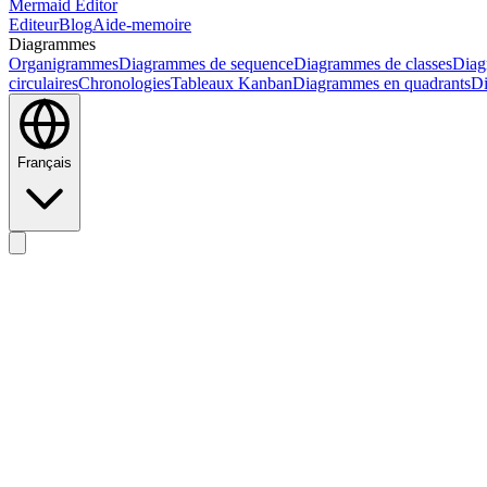
Mermaid Editor
Editeur
Blog
Aide-memoire
Diagrammes
Organigrammes
Diagrammes de sequence
Diagrammes de classes
Diag
circulaires
Chronologies
Tableaux Kanban
Diagrammes en quadrants
Di
Français