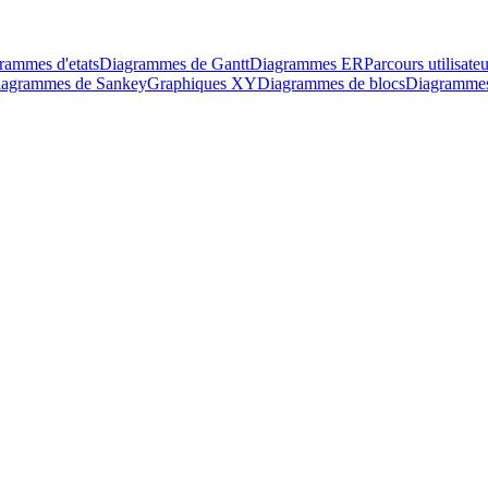
rammes d'etats
Diagrammes de Gantt
Diagrammes ER
Parcours utilisateu
agrammes de Sankey
Graphiques XY
Diagrammes de blocs
Diagrammes 