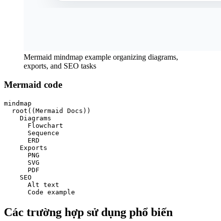
Mermaid mindmap example organizing diagrams,
exports, and SEO tasks
Mermaid code
mindmap

  root((Mermaid Docs))

    Diagrams

      Flowchart

      Sequence

      ERD

    Exports

      PNG

      SVG

      PDF

    SEO

      Alt text

      Code example
Các trường hợp sử dụng phổ biến