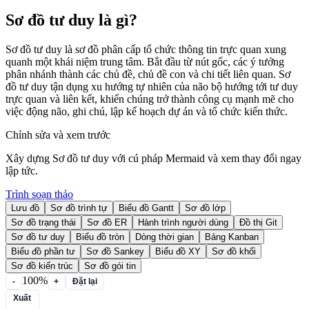
Sơ đồ tư duy là gì?
Sơ đồ tư duy là sơ đồ phân cấp tổ chức thông tin trực quan xung
quanh một khái niệm trung tâm. Bắt đầu từ nút gốc, các ý tưởng
phân nhánh thành các chủ đề, chủ đề con và chi tiết liên quan. Sơ
đồ tư duy tận dụng xu hướng tự nhiên của não bộ hướng tới tư duy
trực quan và liên kết, khiến chúng trở thành công cụ mạnh mẽ cho
việc động não, ghi chú, lập kế hoạch dự án và tổ chức kiến thức.
Chỉnh sửa và xem trước
Xây dựng Sơ đồ tư duy với cú pháp Mermaid và xem thay đổi ngay
lập tức.
Trình soạn thảo
Lưu đồ
Sơ đồ trình tự
Biểu đồ Gantt
Sơ đồ lớp
Sơ đồ trạng thái
Sơ đồ ER
Hành trình người dùng
Đồ thị Git
Sơ đồ tư duy
Biểu đồ tròn
Dòng thời gian
Bảng Kanban
Biểu đồ phần tư
Sơ đồ Sankey
Biểu đồ XY
Sơ đồ khối
Sơ đồ kiến trúc
Sơ đồ gói tin
100%
-
+
Đặt lại
Xuất