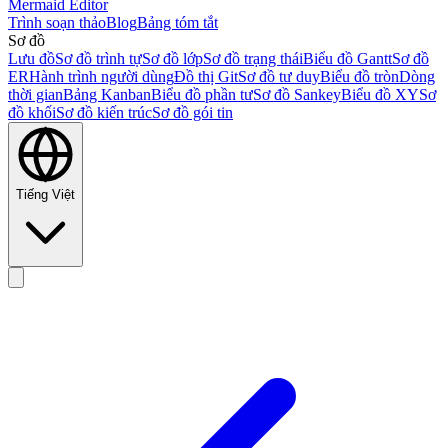
Mermaid Editor
Trình soạn thảo
Blog
Bảng tóm tắt
Sơ đồ
Lưu đồ
Sơ đồ trình tự
Sơ đồ lớp
Sơ đồ trạng thái
Biểu đồ Gantt
Sơ đồ
ER
Hành trình người dùng
Đồ thị Git
Sơ đồ tư duy
Biểu đồ tròn
Dòng
thời gian
Bảng Kanban
Biểu đồ phần tư
Sơ đồ Sankey
Biểu đồ XY
Sơ
đồ khối
Sơ đồ kiến trúc
Sơ đồ gói tin
Tiếng Việt