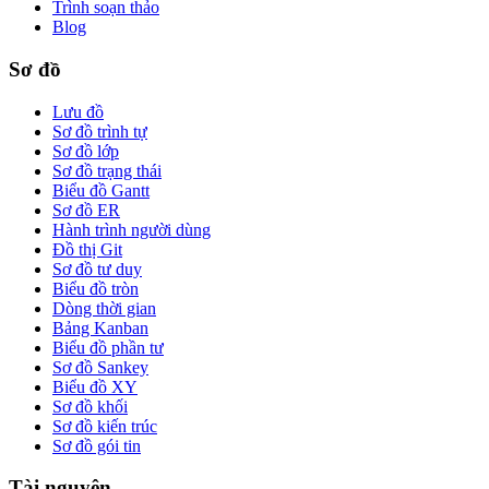
Trình soạn thảo
Blog
Sơ đồ
Lưu đồ
Sơ đồ trình tự
Sơ đồ lớp
Sơ đồ trạng thái
Biểu đồ Gantt
Sơ đồ ER
Hành trình người dùng
Đồ thị Git
Sơ đồ tư duy
Biểu đồ tròn
Dòng thời gian
Bảng Kanban
Biểu đồ phần tư
Sơ đồ Sankey
Biểu đồ XY
Sơ đồ khối
Sơ đồ kiến trúc
Sơ đồ gói tin
Tài nguyên