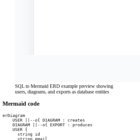
SQL to Mermaid ERD example preview showing
users, diagrams, and exports as database entities
Mermaid code
erDiagram

    USER ||--o{ DIAGRAM : creates

    DIAGRAM ||--o{ EXPORT : produces

    USER {

      string id

      string email
