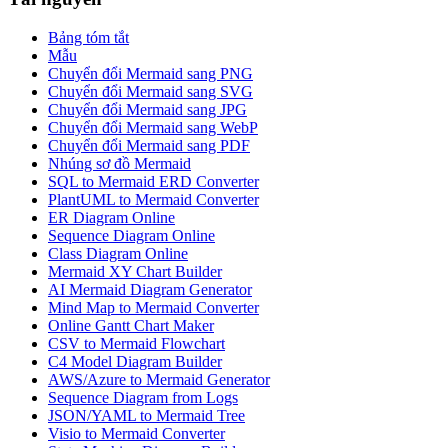
Bảng tóm tắt
Mẫu
Chuyển đổi Mermaid sang PNG
Chuyển đổi Mermaid sang SVG
Chuyển đổi Mermaid sang JPG
Chuyển đổi Mermaid sang WebP
Chuyển đổi Mermaid sang PDF
Nhúng sơ đồ Mermaid
SQL to Mermaid ERD Converter
PlantUML to Mermaid Converter
ER Diagram Online
Sequence Diagram Online
Class Diagram Online
Mermaid XY Chart Builder
AI Mermaid Diagram Generator
Mind Map to Mermaid Converter
Online Gantt Chart Maker
CSV to Mermaid Flowchart
C4 Model Diagram Builder
AWS/Azure to Mermaid Generator
Sequence Diagram from Logs
JSON/YAML to Mermaid Tree
Visio to Mermaid Converter