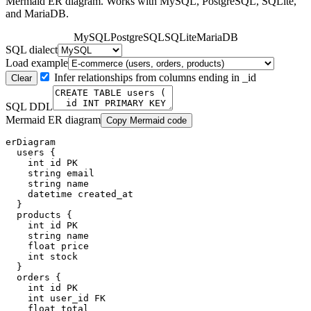
Mermaid ER diagram. Works with MySQL, PostgreSQL, SQLite,
and MariaDB.
MySQL
PostgreSQL
SQLite
MariaDB
SQL dialect
Load example
Infer relationships from columns ending in _id
Clear
SQL DDL
Mermaid ER diagram
Copy Mermaid code
erDiagram

  users {

    int id PK

    string email

    string name

    datetime created_at

  }

  products {

    int id PK

    string name

    float price

    int stock

  }

  orders {

    int id PK

    int user_id FK

    float total
