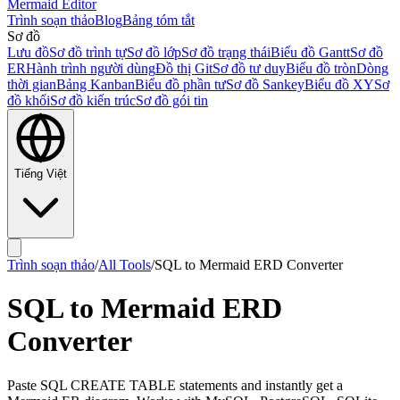
Mermaid Editor
Trình soạn thảo
Blog
Bảng tóm tắt
Sơ đồ
Lưu đồ
Sơ đồ trình tự
Sơ đồ lớp
Sơ đồ trạng thái
Biểu đồ Gantt
Sơ đồ
ER
Hành trình người dùng
Đồ thị Git
Sơ đồ tư duy
Biểu đồ tròn
Dòng
thời gian
Bảng Kanban
Biểu đồ phần tư
Sơ đồ Sankey
Biểu đồ XY
Sơ
đồ khối
Sơ đồ kiến trúc
Sơ đồ gói tin
Tiếng Việt
Trình soạn thảo
/
All Tools
/
SQL to Mermaid ERD Converter
SQL to Mermaid ERD
Converter
Paste SQL CREATE TABLE statements and instantly get a