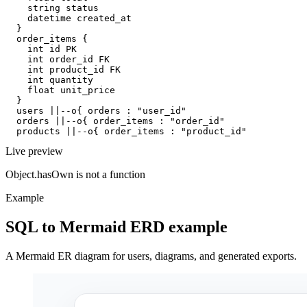
    string status

    datetime created_at

  }

  order_items {

    int id PK

    int order_id FK

    int product_id FK

    int quantity

    float unit_price

  }

  users ||--o{ orders : "user_id"

  orders ||--o{ order_items : "order_id"

  products ||--o{ order_items : "product_id"
Live preview
Object.hasOwn is not a function
Example
SQL to Mermaid ERD example
A Mermaid ER diagram for users, diagrams, and generated exports.