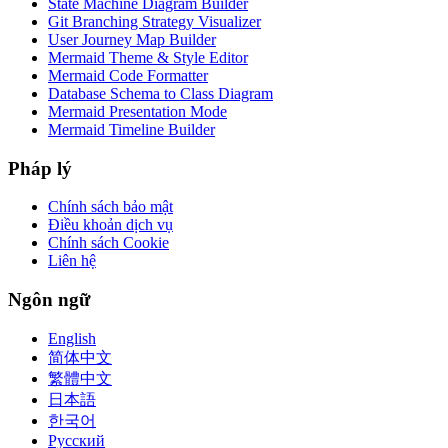
State Machine Diagram Builder
Git Branching Strategy Visualizer
User Journey Map Builder
Mermaid Theme & Style Editor
Mermaid Code Formatter
Database Schema to Class Diagram
Mermaid Presentation Mode
Mermaid Timeline Builder
Pháp lý
Chính sách bảo mật
Điều khoản dịch vụ
Chính sách Cookie
Liên hệ
Ngôn ngữ
English
简体中文
繁體中文
日本語
한국어
Русский