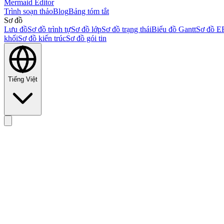
Mermaid Editor
Trình soạn thảo
Blog
Bảng tóm tắt
Sơ đồ
Lưu đồ
Sơ đồ trình tự
Sơ đồ lớp
Sơ đồ trạng thái
Biểu đồ Gantt
Sơ đồ E
khối
Sơ đồ kiến trúc
Sơ đồ gói tin
Tiếng Việt