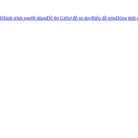
R
Hành trình người dùng
Đồ thị Git
Sơ đồ tư duy
Biểu đồ tròn
Dòng thời 