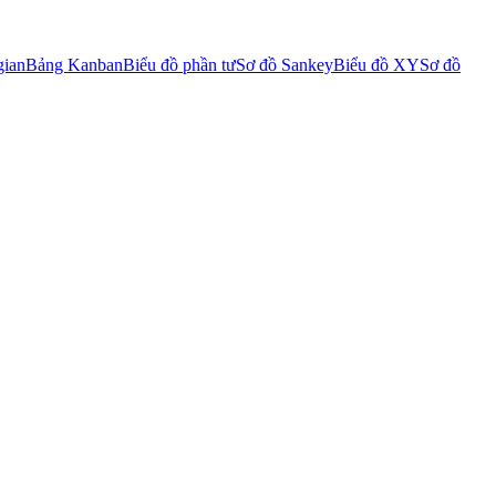
gian
Bảng Kanban
Biểu đồ phần tư
Sơ đồ Sankey
Biểu đồ XY
Sơ đồ