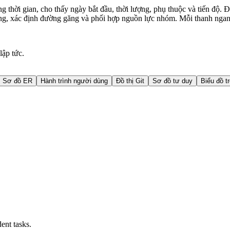
ng thời gian, cho thấy ngày bắt đầu, thời lượng, phụ thuộc và tiến độ.
rọng, xác định đường găng và phối hợp nguồn lực nhóm. Mỗi thanh ngang 
ập tức.
Sơ đồ ER
Hành trình người dùng
Đồ thị Git
Sơ đồ tư duy
Biểu đồ t
ent tasks.