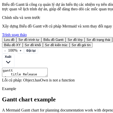
Biểu đồ Gantt là công cụ quản lý dự án hiển thị các nhiệm vụ trên dò
trực quan về lịch trình dự án, giúp dễ dàng theo dõi các mốc quan t
Chỉnh sửa và xem trước
Xây dựng Biểu đồ Gantt với cú pháp Mermaid và xem thay đổi ngay l
Trình soạn thảo
Lưu đồ
Sơ đồ trình tự
Biểu đồ Gantt
Sơ đồ lớp
Sơ đồ trạng thái
Biểu đồ XY
Sơ đồ khối
Sơ đồ kiến trúc
Sơ đồ gói tin
100%
-
+
Đặt lại
Xuất
Lỗi cú pháp: Object.hasOwn is not a function
Example
Gantt chart example
A Mermaid Gantt chart for planning documentation work with depend