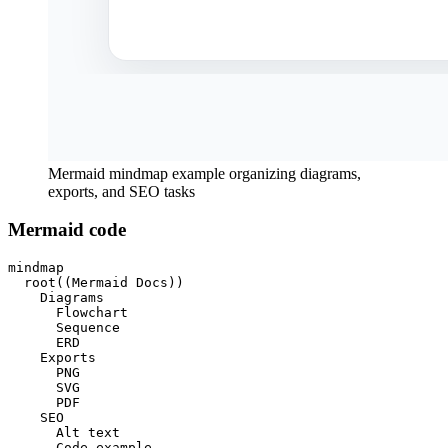
Mermaid mindmap example organizing diagrams,
exports, and SEO tasks
Mermaid code
mindmap

  root((Mermaid Docs))

    Diagrams

      Flowchart

      Sequence

      ERD

    Exports

      PNG

      SVG

      PDF

    SEO

      Alt text

      Code example