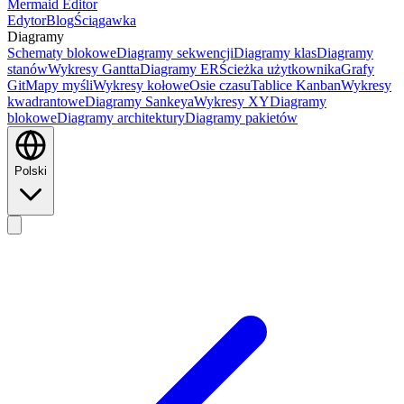
Mermaid Editor
Edytor
Blog
Ściągawka
Diagramy
Schematy blokowe
Diagramy sekwencji
Diagramy klas
Diagramy
stanów
Wykresy Gantta
Diagramy ER
Ścieżka użytkownika
Grafy
Git
Mapy myśli
Wykresy kołowe
Osie czasu
Tablice Kanban
Wykresy
kwadrantowe
Diagramy Sankeya
Wykresy XY
Diagramy
blokowe
Diagramy architektury
Diagramy pakietów
Polski