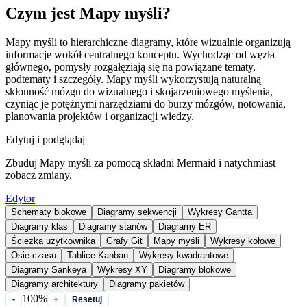
Czym jest Mapy myśli?
Mapy myśli to hierarchiczne diagramy, które wizualnie organizują
informacje wokół centralnego konceptu. Wychodząc od węzła
głównego, pomysły rozgałęziają się na powiązane tematy,
podtematy i szczegóły. Mapy myśli wykorzystują naturalną
skłonność mózgu do wizualnego i skojarzeniowego myślenia,
czyniąc je potężnymi narzędziami do burzy mózgów, notowania,
planowania projektów i organizacji wiedzy.
Edytuj i podglądaj
Zbuduj Mapy myśli za pomocą składni Mermaid i natychmiast
zobacz zmiany.
Edytor
Schematy blokowe
Diagramy sekwencji
Wykresy Gantta
Diagramy klas
Diagramy stanów
Diagramy ER
Ścieżka użytkownika
Grafy Git
Mapy myśli
Wykresy kołowe
Osie czasu
Tablice Kanban
Wykresy kwadrantowe
Diagramy Sankeya
Wykresy XY
Diagramy blokowe
Diagramy architektury
Diagramy pakietów
100%
-
+
Resetuj