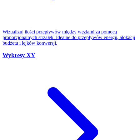
Wizualizuj ilości przepływów między węzłami za pomocą
proporcjonalnych strzałek. Idealne do przepływów energii, alokacji
budżetu i lejków konwersji.
Wykresy XY