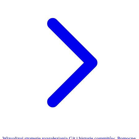
Wizualizuj strategie rozgałęziania Git i historie commitów. Pomocne