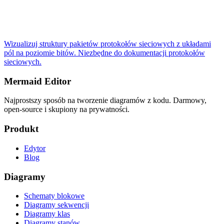
Wizualizuj struktury pakietów protokołów sieciowych z układami
pól na poziomie bitów. Niezbędne do dokumentacji protokołów
sieciowych.
Mermaid Editor
Najprostszy sposób na tworzenie diagramów z kodu. Darmowy,
open-source i skupiony na prywatności.
Produkt
Edytor
Blog
Diagramy
Schematy blokowe
Diagramy sekwencji
Diagramy klas
Diagramy stanów