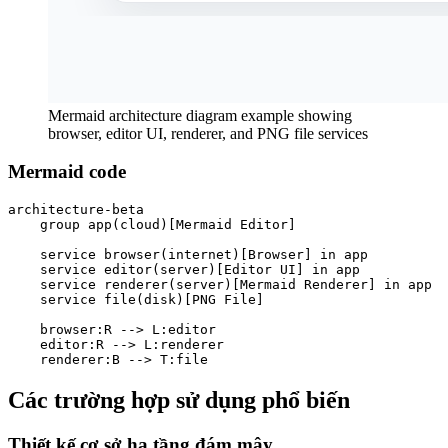
Mermaid architecture diagram example showing
browser, editor UI, renderer, and PNG file services
Mermaid code
architecture-beta

    group app(cloud)[Mermaid Editor]

    service browser(internet)[Browser] in app

    service editor(server)[Editor UI] in app

    service renderer(server)[Mermaid Renderer] in app

    service file(disk)[PNG File]

    browser:R --> L:editor

    editor:R --> L:renderer

    renderer:B --> T:file
Các trường hợp sử dụng phổ biến
Thiết kế cơ sở hạ tầng đám mây