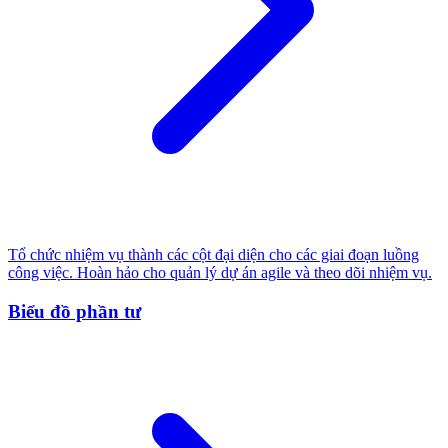
Tổ chức nhiệm vụ thành các cột đại diện cho các giai đoạn luồng
công việc. Hoàn hảo cho quản lý dự án agile và theo dõi nhiệm vụ.
Biểu đồ phần tư