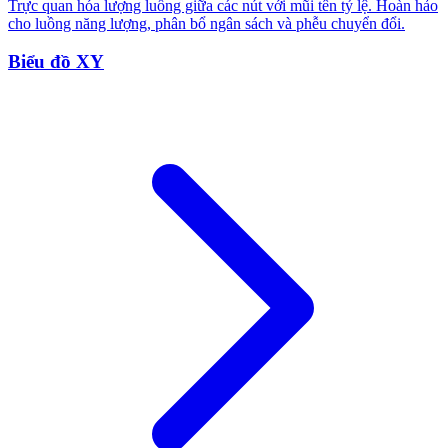
Trực quan hóa lượng luồng giữa các nút với mũi tên tỷ lệ. Hoàn hảo
cho luồng năng lượng, phân bổ ngân sách và phễu chuyển đổi.
Biểu đồ XY