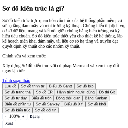
Sơ đồ kiến trúc là gì?
Sơ đồ kiến trúc trực quan hóa cấu trúc của hệ thống phần mềm, cơ
sở hạ tầng đám mây và môi trường kỹ thuật. Chúng hiển thị dịch vụ,
cơ sở dữ liệu, mạng và kết nối giữa chúng bằng biểu tượng và ký
hiệu tiêu chuẩn. Sơ đồ kiến trúc thiết yếu cho thiết kế hệ thống, lập
kế hoạch triển khai đám mây, tài liệu cơ sở hạ tầng và truyền đạt
quyết định kỹ thuật cho các nhóm kỹ thuật.
Chỉnh sửa và xem trước
Xây dựng Sơ đồ kiến trúc với cú pháp Mermaid và xem thay đổi
ngay lập tức.
Trình soạn thảo
Lưu đồ
Sơ đồ trình tự
Biểu đồ Gantt
Sơ đồ lớp
Sơ đồ trạng thái
Sơ đồ ER
Hành trình người dùng
Đồ thị Git
Sơ đồ tư duy
Biểu đồ tròn
Dòng thời gian
Bảng Kanban
Biểu đồ phần tư
Sơ đồ Sankey
Biểu đồ XY
Sơ đồ khối
Sơ đồ kiến trúc
Sơ đồ gói tin
100%
-
+
Đặt lại
Xuất