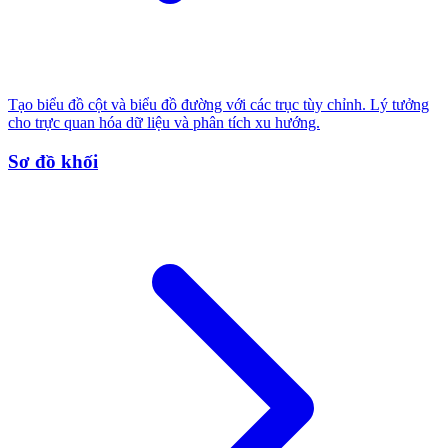
Tạo biểu đồ cột và biểu đồ đường với các trục tùy chỉnh. Lý tưởng
cho trực quan hóa dữ liệu và phân tích xu hướng.
Sơ đồ khối