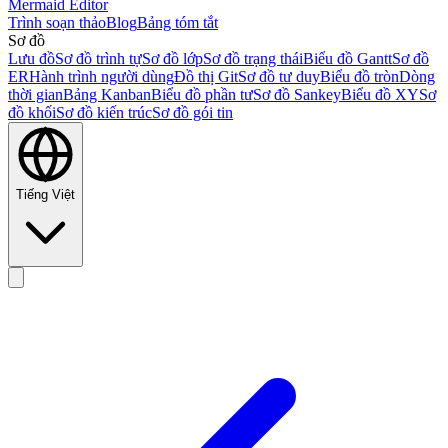
Mermaid Editor
Trình soạn thảo
Blog
Bảng tóm tắt
Sơ đồ
Lưu đồ
Sơ đồ trình tự
Sơ đồ lớp
Sơ đồ trạng thái
Biểu đồ Gantt
Sơ đồ
ER
Hành trình người dùng
Đồ thị Git
Sơ đồ tư duy
Biểu đồ tròn
Dòng
thời gian
Bảng Kanban
Biểu đồ phần tư
Sơ đồ Sankey
Biểu đồ XY
Sơ
đồ khối
Sơ đồ kiến trúc
Sơ đồ gói tin
Tiếng Việt