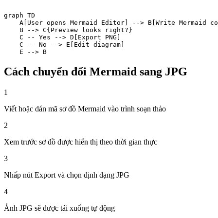
graph TD

    A[User opens Mermaid Editor] --> B[Write Mermaid co
    B --> C{Preview looks right?}

    C -- Yes --> D[Export PNG]

    C -- No --> E[Edit diagram]

    E --> B
Cách chuyển đổi Mermaid sang JPG
1
Viết hoặc dán mã sơ đồ Mermaid vào trình soạn thảo
2
Xem trước sơ đồ được hiển thị theo thời gian thực
3
Nhấp nút Export và chọn định dạng JPG
4
Ảnh JPG sẽ được tải xuống tự động