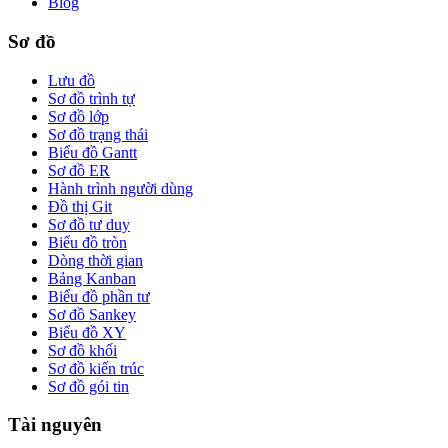
Blog
Sơ đồ
Lưu đồ
Sơ đồ trình tự
Sơ đồ lớp
Sơ đồ trạng thái
Biểu đồ Gantt
Sơ đồ ER
Hành trình người dùng
Đồ thị Git
Sơ đồ tư duy
Biểu đồ tròn
Dòng thời gian
Bảng Kanban
Biểu đồ phần tư
Sơ đồ Sankey
Biểu đồ XY
Sơ đồ khối
Sơ đồ kiến trúc
Sơ đồ gói tin
Tài nguyên