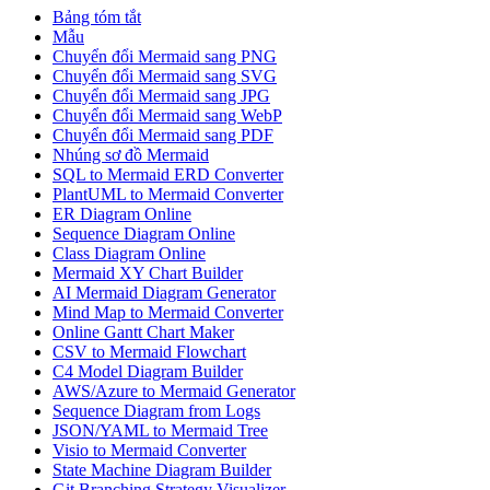
Bảng tóm tắt
Mẫu
Chuyển đổi Mermaid sang PNG
Chuyển đổi Mermaid sang SVG
Chuyển đổi Mermaid sang JPG
Chuyển đổi Mermaid sang WebP
Chuyển đổi Mermaid sang PDF
Nhúng sơ đồ Mermaid
SQL to Mermaid ERD Converter
PlantUML to Mermaid Converter
ER Diagram Online
Sequence Diagram Online
Class Diagram Online
Mermaid XY Chart Builder
AI Mermaid Diagram Generator
Mind Map to Mermaid Converter
Online Gantt Chart Maker
CSV to Mermaid Flowchart
C4 Model Diagram Builder
AWS/Azure to Mermaid Generator
Sequence Diagram from Logs
JSON/YAML to Mermaid Tree
Visio to Mermaid Converter
State Machine Diagram Builder
Git Branching Strategy Visualizer