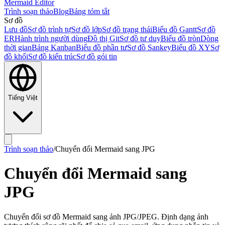
Mermaid Editor
Trình soạn thảo
Blog
Bảng tóm tắt
Sơ đồ
Lưu đồ
Sơ đồ trình tự
Sơ đồ lớp
Sơ đồ trạng thái
Biểu đồ Gantt
Sơ đồ
ER
Hành trình người dùng
Đồ thị Git
Sơ đồ tư duy
Biểu đồ tròn
Dòng
thời gian
Bảng Kanban
Biểu đồ phần tư
Sơ đồ Sankey
Biểu đồ XY
Sơ
đồ khối
Sơ đồ kiến trúc
Sơ đồ gói tin
Tiếng Việt
Trình soạn thảo
/
Chuyển đổi Mermaid sang JPG
Chuyển đổi Mermaid sang
JPG
Chuyển đổi sơ đồ Mermaid sang ảnh JPG/JPEG. Định dạng ảnh