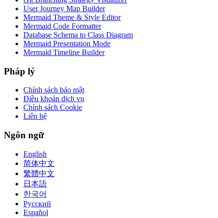
User Journey Map Builder
Mermaid Theme & Style Editor
Mermaid Code Formatter
Database Schema to Class Diagram
Mermaid Presentation Mode
Mermaid Timeline Builder
Pháp lý
Chính sách bảo mật
Điều khoản dịch vụ
Chính sách Cookie
Liên hệ
Ngôn ngữ
English
简体中文
繁體中文
日本語
한국어
Русский
Español