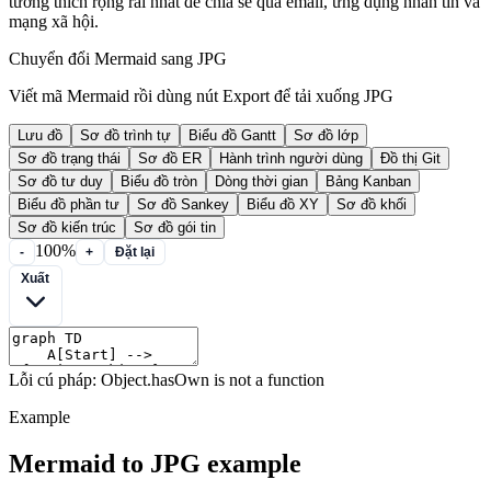
tương thích rộng rãi nhất để chia sẻ qua email, ứng dụng nhắn tin và
mạng xã hội.
Chuyển đổi Mermaid sang JPG
Viết mã Mermaid rồi dùng nút Export để tải xuống JPG
Lưu đồ
Sơ đồ trình tự
Biểu đồ Gantt
Sơ đồ lớp
Sơ đồ trạng thái
Sơ đồ ER
Hành trình người dùng
Đồ thị Git
Sơ đồ tư duy
Biểu đồ tròn
Dòng thời gian
Bảng Kanban
Biểu đồ phần tư
Sơ đồ Sankey
Biểu đồ XY
Sơ đồ khối
Sơ đồ kiến trúc
Sơ đồ gói tin
100%
-
+
Đặt lại
Xuất
Lỗi cú pháp: Object.hasOwn is not a function
Example
Mermaid to JPG example