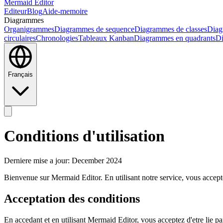
Mermaid Editor
Editeur
Blog
Aide-memoire
Diagrammes
Organigrammes
Diagrammes de sequence
Diagrammes de classes
Diag
circulaires
Chronologies
Tableaux Kanban
Diagrammes en quadrants
Di
Français
Conditions d'utilisation
Derniere mise a jour: December 2024
Bienvenue sur Mermaid Editor. En utilisant notre service, vous acceptez 
Acceptation des conditions
En accedant et en utilisant Mermaid Editor, vous acceptez d'etre lie par 