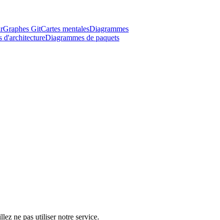
r
Graphes Git
Cartes mentales
Diagrammes
d'architecture
Diagrammes de paquets
lez ne pas utiliser notre service.