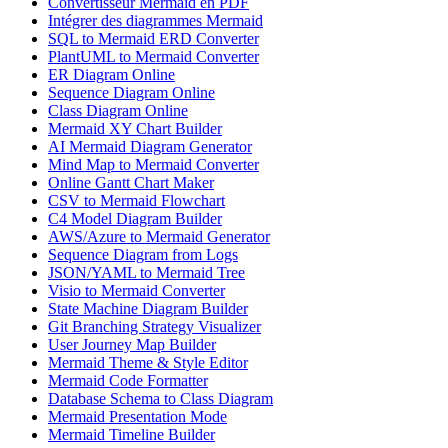
Convertisseur Mermaid en PDF
Intégrer des diagrammes Mermaid
SQL to Mermaid ERD Converter
PlantUML to Mermaid Converter
ER Diagram Online
Sequence Diagram Online
Class Diagram Online
Mermaid XY Chart Builder
AI Mermaid Diagram Generator
Mind Map to Mermaid Converter
Online Gantt Chart Maker
CSV to Mermaid Flowchart
C4 Model Diagram Builder
AWS/Azure to Mermaid Generator
Sequence Diagram from Logs
JSON/YAML to Mermaid Tree
Visio to Mermaid Converter
State Machine Diagram Builder
Git Branching Strategy Visualizer
User Journey Map Builder
Mermaid Theme & Style Editor
Mermaid Code Formatter
Database Schema to Class Diagram
Mermaid Presentation Mode
Mermaid Timeline Builder