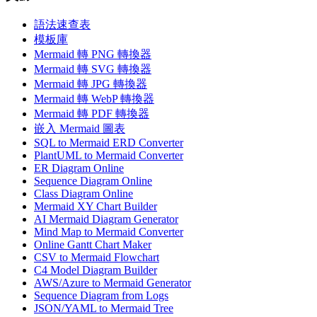
語法速查表
模板庫
Mermaid 轉 PNG 轉換器
Mermaid 轉 SVG 轉換器
Mermaid 轉 JPG 轉換器
Mermaid 轉 WebP 轉換器
Mermaid 轉 PDF 轉換器
嵌入 Mermaid 圖表
SQL to Mermaid ERD Converter
PlantUML to Mermaid Converter
ER Diagram Online
Sequence Diagram Online
Class Diagram Online
Mermaid XY Chart Builder
AI Mermaid Diagram Generator
Mind Map to Mermaid Converter
Online Gantt Chart Maker
CSV to Mermaid Flowchart
C4 Model Diagram Builder
AWS/Azure to Mermaid Generator
Sequence Diagram from Logs
JSON/YAML to Mermaid Tree