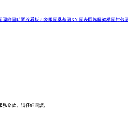
圖
圓餅圖
時間線
看板
四象限圖
桑基圖
XY 圖表
區塊圖
架構圖
封包
些服務條款。請仔細閱讀。