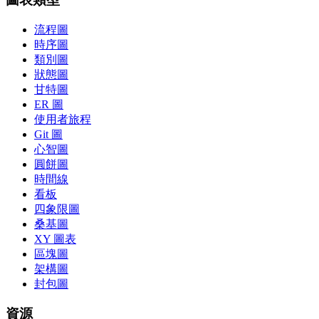
流程圖
時序圖
類別圖
狀態圖
甘特圖
ER 圖
使用者旅程
Git 圖
心智圖
圓餅圖
時間線
看板
四象限圖
桑基圖
XY 圖表
區塊圖
架構圖
封包圖
資源