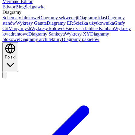
Mermaid Editor
Edytor
Blog
Ściągawka
Diagramy
Schematy blokowe
Diagramy sekwencji
Diagramy klas
Diagramy
stanów
Wykresy Gantta
Diagramy ER
Ścieżka użytkownika
Grafy
Git
Mapy myśli
Wykresy kołowe
Osie czasu
Tablice Kanban
Wykresy
kwadrantowe
Diagramy Sankeya
Wykresy XY
Diagramy
blokowe
Diagramy architektury
Diagramy pakietów
Polski