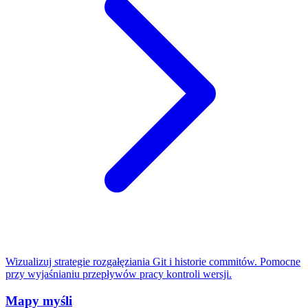
Wizualizuj strategie rozgałęziania Git i historie commitów. Pomocne
przy wyjaśnianiu przepływów pracy kontroli wersji.
Mapy myśli