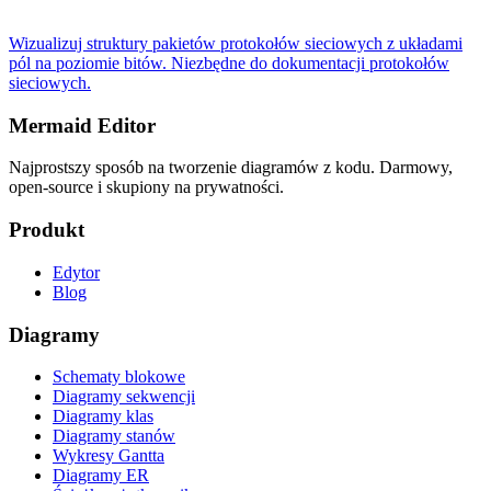
Wizualizuj struktury pakietów protokołów sieciowych z układami
pól na poziomie bitów. Niezbędne do dokumentacji protokołów
sieciowych.
Mermaid Editor
Najprostszy sposób na tworzenie diagramów z kodu. Darmowy,
open-source i skupiony na prywatności.
Produkt
Edytor
Blog
Diagramy
Schematy blokowe
Diagramy sekwencji
Diagramy klas
Diagramy stanów
Wykresy Gantta
Diagramy ER