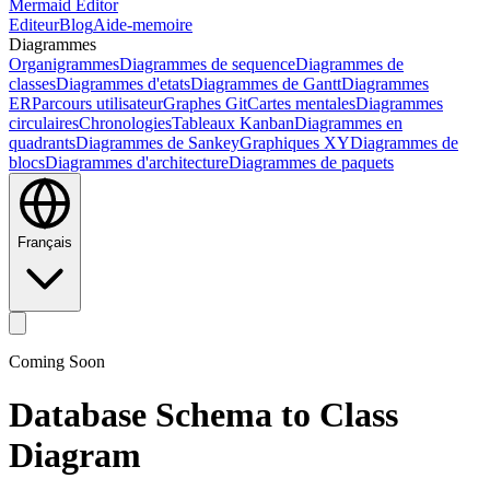
Mermaid Editor
Editeur
Blog
Aide-memoire
Diagrammes
Organigrammes
Diagrammes de sequence
Diagrammes de
classes
Diagrammes d'etats
Diagrammes de Gantt
Diagrammes
ER
Parcours utilisateur
Graphes Git
Cartes mentales
Diagrammes
circulaires
Chronologies
Tableaux Kanban
Diagrammes en
quadrants
Diagrammes de Sankey
Graphiques XY
Diagrammes de
blocs
Diagrammes d'architecture
Diagrammes de paquets
Français
Coming Soon
Database Schema to Class
Diagram