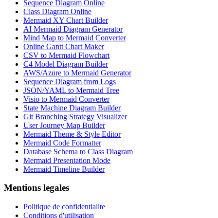
Sequence Diagram Online
Class Diagram Online
Mermaid XY Chart Builder
AI Mermaid Diagram Generator
Mind Map to Mermaid Converter
Online Gantt Chart Maker
CSV to Mermaid Flowchart
C4 Model Diagram Builder
AWS/Azure to Mermaid Generator
Sequence Diagram from Logs
JSON/YAML to Mermaid Tree
Visio to Mermaid Converter
State Machine Diagram Builder
Git Branching Strategy Visualizer
User Journey Map Builder
Mermaid Theme & Style Editor
Mermaid Code Formatter
Database Schema to Class Diagram
Mermaid Presentation Mode
Mermaid Timeline Builder
Mentions legales
Politique de confidentialite
Conditions d'utilisation