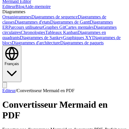
Mermaid Editor
Editeur
Blog
Aide-memoire
Diagrammes
Organigrammes
Diagrammes de sequence
Diagrammes de
classes
Diagrammes d'etats
Diagrammes de Gantt
Diagrammes
ER
Parcours utilisateur
Graphes Git
Cartes mentales
Diagrammes
circulaires
Chronologies
Tableaux Kanban
Diagrammes en
quadrants
Diagrammes de Sankey
Graphiques XY
Diagrammes de
blocs
Diagrammes d'architecture
Diagrammes de paquets
Français
Editeur
/
Convertisseur Mermaid en PDF
Convertisseur Mermaid en
PDF