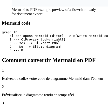
Mermaid to PDF example preview of a flowchart ready
for document export
Mermaid code
graph TD

    A[User opens Mermaid Editor] --> B[Write Mermaid co
    B --> C{Preview looks right?}

    C -- Yes --> D[Export PNG]

    C -- No --> E[Edit diagram]

    E --> B
Comment convertir Mermaid en PDF
1
Écrivez ou collez votre code de diagramme Mermaid dans l'éditeur
2
Prévisualisez le diagramme rendu en temps réel
3