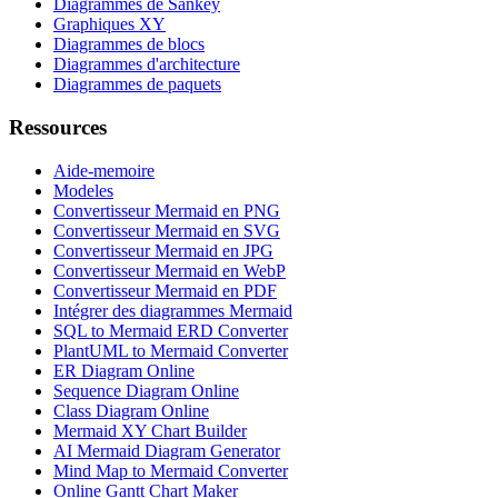
Diagrammes de Sankey
Graphiques XY
Diagrammes de blocs
Diagrammes d'architecture
Diagrammes de paquets
Ressources
Aide-memoire
Modeles
Convertisseur Mermaid en PNG
Convertisseur Mermaid en SVG
Convertisseur Mermaid en JPG
Convertisseur Mermaid en WebP
Convertisseur Mermaid en PDF
Intégrer des diagrammes Mermaid
SQL to Mermaid ERD Converter
PlantUML to Mermaid Converter
ER Diagram Online
Sequence Diagram Online
Class Diagram Online
Mermaid XY Chart Builder
AI Mermaid Diagram Generator
Mind Map to Mermaid Converter
Online Gantt Chart Maker