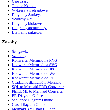
Osie czasu
Tablice Kanban
Wykresy kwadrantowe
Diagramy Sankeya
Wykresy XY
Diagramy blokowe
Diagramy architektury
Diagramy pakietów
Zasoby
Ściągawka
Szablony
Konwerter Mermaid na PNG
Konwerter Mermaid na SVG
Konwerter Mermaid do JPG
Konwerter Mermaid do WebP
Konwerter Mermaid do PDF
Osadzanie diagramów Mermaid
SQL to Mermaid ERD Converter
PlantUML to Mermaid Converter
ER Diagram Online
Sequence Diagram Online
Class Diagram Online
Mermaid XY Chart Builder