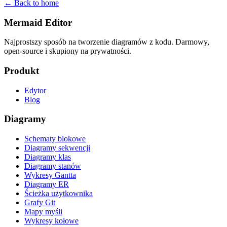
← Back to home
Mermaid Editor
Najprostszy sposób na tworzenie diagramów z kodu. Darmowy,
open-source i skupiony na prywatności.
Produkt
Edytor
Blog
Diagramy
Schematy blokowe
Diagramy sekwencji
Diagramy klas
Diagramy stanów
Wykresy Gantta
Diagramy ER
Ścieżka użytkownika
Grafy Git
Mapy myśli
Wykresy kołowe