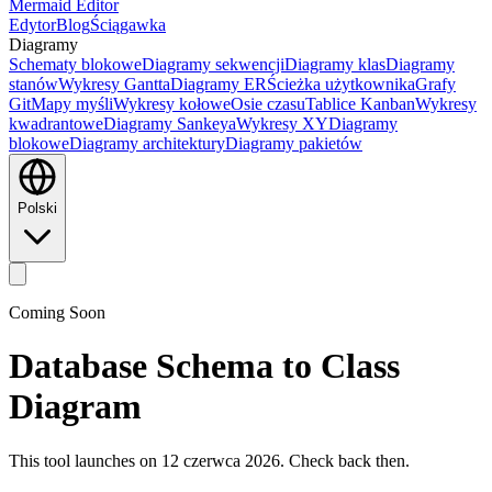
Mermaid Editor
Edytor
Blog
Ściągawka
Diagramy
Schematy blokowe
Diagramy sekwencji
Diagramy klas
Diagramy
stanów
Wykresy Gantta
Diagramy ER
Ścieżka użytkownika
Grafy
Git
Mapy myśli
Wykresy kołowe
Osie czasu
Tablice Kanban
Wykresy
kwadrantowe
Diagramy Sankeya
Wykresy XY
Diagramy
blokowe
Diagramy architektury
Diagramy pakietów
Polski
Coming Soon
Database Schema to Class
Diagram
This tool launches on 12 czerwca 2026. Check back then.