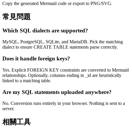
Copy the generated Mermaid code or export to PNG/SVG.
常見問題
Which SQL dialects are supported?
MySQL, PostgreSQL, SQLite, and MariaDB. Pick the matching
dialect to ensure CREATE TABLE statements parse correctly.
Does it handle foreign keys?
Yes. Explicit FOREIGN KEY constraints are converted to Mermaid
relationships. Optionally, columns ending in _id are heuristically
linked to a matching table.
Are my SQL statements uploaded anywhere?
No. Conversion runs entirely in your browser. Nothing is sent to a
server.
相關工具