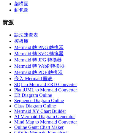
架構圖
封包圖
資源
語法速查表
模板庫
Mermaid 轉 PNG 轉換器
Mermaid 轉 SVG 轉換器
Mermaid 轉 JPG 轉換器
Mermaid 轉 WebP 轉換器
Mermaid 轉 PDF 轉換器
嵌入 Mermaid 圖表
SQL to Mermaid ERD Converter
PlantUML to Mermaid Converter
ER Diagram Online
Sequence Diagram Online
Class Diagram Online
Mermaid XY Chart Builder
AI Mermaid Diagram Generator
Mind Map to Mermaid Converter
Online Gantt Chart Maker
CSV to Mermaid Flowchart