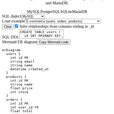
and MariaDB.
MySQL
PostgreSQL
SQLite
MariaDB
SQL dialect
Load example
Infer relationships from columns ending in _id
Clear
SQL DDL
Mermaid ER diagram
Copy Mermaid code
erDiagram

  users {

    int id PK

    string email

    string name

    datetime created_at

  }

  products {

    int id PK

    string name

    float price

    int stock

  }

  orders {

    int id PK

    int user_id FK

    float total
