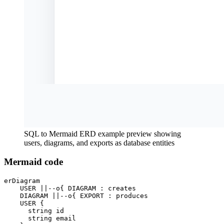
SQL to Mermaid ERD example preview showing
users, diagrams, and exports as database entities
Mermaid code
erDiagram

    USER ||--o{ DIAGRAM : creates

    DIAGRAM ||--o{ EXPORT : produces

    USER {

      string id

      string email
