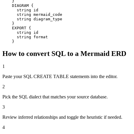
    }

    DIAGRAM {

      string id

      string mermaid_code

      string diagram_type

    }

    EXPORT {

      string id

      string format

    }
How to convert SQL to a Mermaid ERD
1
Paste your SQL CREATE TABLE statements into the editor.
2
Pick the SQL dialect that matches your source database.
3
Review inferred relationships and toggle the heuristic if needed.
4