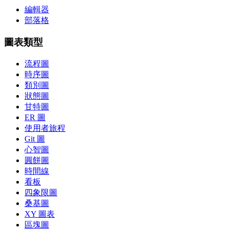
編輯器
部落格
圖表類型
流程圖
時序圖
類別圖
狀態圖
甘特圖
ER 圖
使用者旅程
Git 圖
心智圖
圓餅圖
時間線
看板
四象限圖
桑基圖
XY 圖表
區塊圖