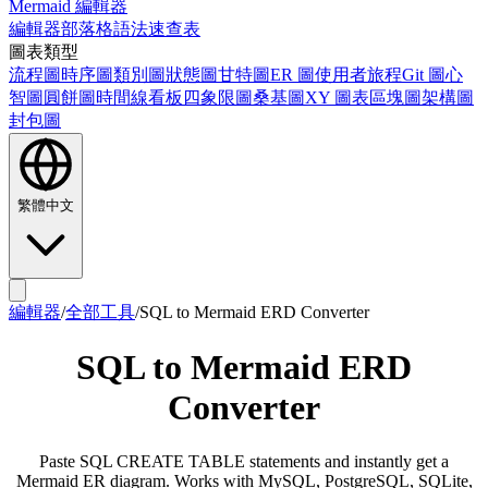
Mermaid 編輯器
編輯器
部落格
語法速查表
圖表類型
流程圖
時序圖
類別圖
狀態圖
甘特圖
ER 圖
使用者旅程
Git 圖
心
智圖
圓餅圖
時間線
看板
四象限圖
桑基圖
XY 圖表
區塊圖
架構圖
封包圖
繁體中文
編輯器
/
全部工具
/
SQL to Mermaid ERD Converter
SQL to Mermaid ERD
Converter
Paste SQL CREATE TABLE statements and instantly get a
Mermaid ER diagram. Works with MySQL, PostgreSQL, SQLite,