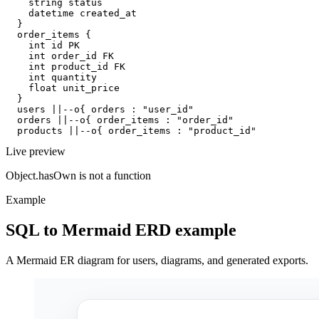
    string status

    datetime created_at

  }

  order_items {

    int id PK

    int order_id FK

    int product_id FK

    int quantity

    float unit_price

  }

  users ||--o{ orders : "user_id"

  orders ||--o{ order_items : "order_id"

  products ||--o{ order_items : "product_id"
Live preview
Object.hasOwn is not a function
Example
SQL to Mermaid ERD example
A Mermaid ER diagram for users, diagrams, and generated exports.