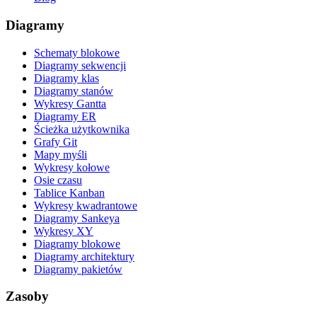
Diagramy
Schematy blokowe
Diagramy sekwencji
Diagramy klas
Diagramy stanów
Wykresy Gantta
Diagramy ER
Ścieżka użytkownika
Grafy Git
Mapy myśli
Wykresy kołowe
Osie czasu
Tablice Kanban
Wykresy kwadrantowe
Diagramy Sankeya
Wykresy XY
Diagramy blokowe
Diagramy architektury
Diagramy pakietów
Zasoby