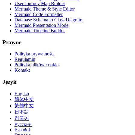
User Journey Map Builder
Mermaid Theme & Style Editor
Mermaid Code Formatter
Database Schema to Class Diagram
Mermaid Presentation Mode
Mermaid Timeline Builder
Prawne
Polityka prywatności
Regulamin
Polityka plików cookie
Kontakt
Język
English
简体中文
繁體中文
日本語
한국어
Русский
Español