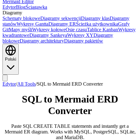
Mermaid Editor
Edytor
Blog
Ściągawka
Diagramy
Schematy blokowe
Diagramy sekwencji
Diagramy klas
Diagramy
stanów
Wykresy Gantta
Diagramy ER
Ścieżka użytkownika
Grafy
Git
Mapy myśli
Wykresy kołowe
Osie czasu
Tablice Kanban
Wykresy
kwadrantowe
Diagramy Sankeya
Wykresy XY
Diagramy
blokowe
Diagramy architektury
Diagramy pakietów
Polski
Edytor
/
All Tools
/
SQL to Mermaid ERD Converter
SQL to Mermaid ERD
Converter
Paste SQL CREATE TABLE statements and instantly get a
Mermaid ER diagram. Works with MySQL, PostgreSQL, SQLite,
and MariaDB.