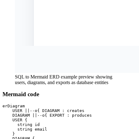
SQL to Mermaid ERD example preview showing
users, diagrams, and exports as database entities
Mermaid code
erDiagram

    USER ||--o{ DIAGRAM : creates

    DIAGRAM ||--o{ EXPORT : produces

    USER {

      string id

      string email

    }

    DIAGRAM {
