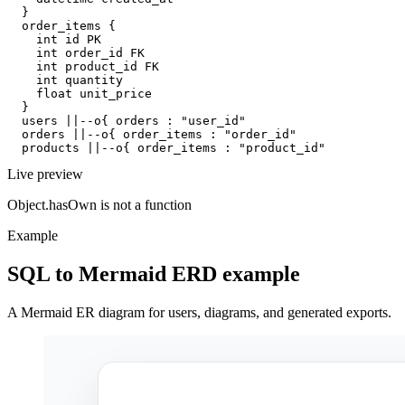
  }

  order_items {

    int id PK

    int order_id FK

    int product_id FK

    int quantity

    float unit_price

  }

  users ||--o{ orders : "user_id"

  orders ||--o{ order_items : "order_id"

  products ||--o{ order_items : "product_id"
Live preview
Object.hasOwn is not a function
Example
SQL to Mermaid ERD example
A Mermaid ER diagram for users, diagrams, and generated exports.