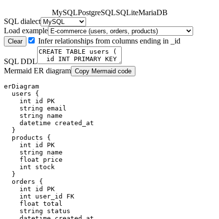
MySQL
PostgreSQL
SQLite
MariaDB
SQL dialect
Load example
Infer relationships from columns ending in _id
Clear
SQL DDL
Mermaid ER diagram
Copy Mermaid code
erDiagram

  users {

    int id PK

    string email

    string name

    datetime created_at

  }

  products {

    int id PK

    string name

    float price

    int stock

  }

  orders {

    int id PK

    int user_id FK

    float total

    string status

    datetime created_at
