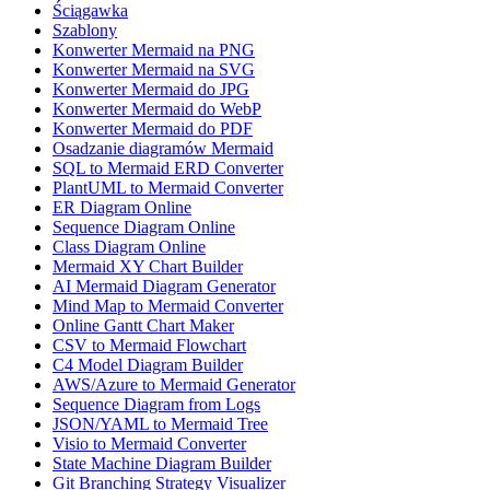
Ściągawka
Szablony
Konwerter Mermaid na PNG
Konwerter Mermaid na SVG
Konwerter Mermaid do JPG
Konwerter Mermaid do WebP
Konwerter Mermaid do PDF
Osadzanie diagramów Mermaid
SQL to Mermaid ERD Converter
PlantUML to Mermaid Converter
ER Diagram Online
Sequence Diagram Online
Class Diagram Online
Mermaid XY Chart Builder
AI Mermaid Diagram Generator
Mind Map to Mermaid Converter
Online Gantt Chart Maker
CSV to Mermaid Flowchart
C4 Model Diagram Builder
AWS/Azure to Mermaid Generator
Sequence Diagram from Logs
JSON/YAML to Mermaid Tree
Visio to Mermaid Converter
State Machine Diagram Builder
Git Branching Strategy Visualizer