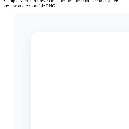
A simple Mermaid flowchart showing how code becomes a live
preview and exportable PNG.