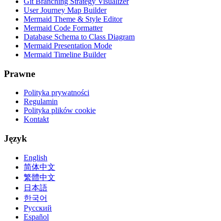
Git Branching Strategy Visualizer
User Journey Map Builder
Mermaid Theme & Style Editor
Mermaid Code Formatter
Database Schema to Class Diagram
Mermaid Presentation Mode
Mermaid Timeline Builder
Prawne
Polityka prywatności
Regulamin
Polityka plików cookie
Kontakt
Język
English
简体中文
繁體中文
日本語
한국어
Русский
Español