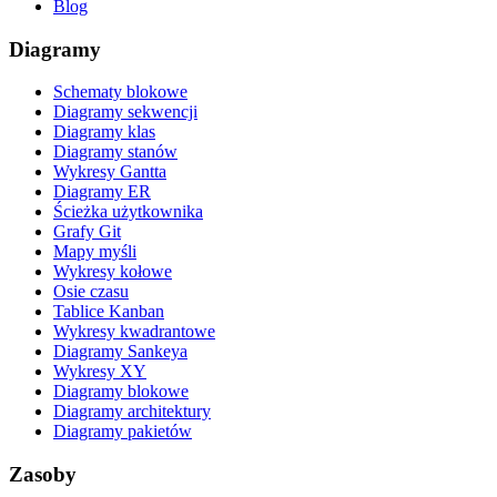
Blog
Diagramy
Schematy blokowe
Diagramy sekwencji
Diagramy klas
Diagramy stanów
Wykresy Gantta
Diagramy ER
Ścieżka użytkownika
Grafy Git
Mapy myśli
Wykresy kołowe
Osie czasu
Tablice Kanban
Wykresy kwadrantowe
Diagramy Sankeya
Wykresy XY
Diagramy blokowe
Diagramy architektury
Diagramy pakietów
Zasoby