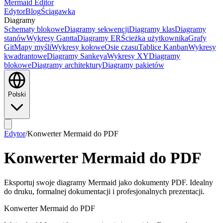
Mermaid Editor
Edytor
Blog
Ściągawka
Diagramy
Schematy blokowe
Diagramy sekwencji
Diagramy klas
Diagramy
stanów
Wykresy Gantta
Diagramy ER
Ścieżka użytkownika
Grafy
Git
Mapy myśli
Wykresy kołowe
Osie czasu
Tablice Kanban
Wykresy
kwadrantowe
Diagramy Sankeya
Wykresy XY
Diagramy
blokowe
Diagramy architektury
Diagramy pakietów
Polski
Edytor
/
Konwerter Mermaid do PDF
Konwerter Mermaid do PDF
Eksportuj swoje diagramy Mermaid jako dokumenty PDF. Idealny
do druku, formalnej dokumentacji i profesjonalnych prezentacji.
Konwerter Mermaid do PDF