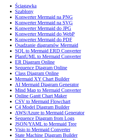
Ściągawka
Szablony
Konwerter Mermaid na PNG
Konwerter Mermaid na SVG
Konwerter Mermaid do JPG
Konwerter Mermaid do WebP
Konwerter Mermaid do PDF
Osadzanie diagramów Mermaid
SQL to Mermaid ERD Converter
PlantUML to Mermaid Converter
ER Diagram Online
Sequence Diagram Online
Class Diagram Online
Mermaid XY Chart Builder
AI Mermaid Diagram Generator
Mind Map to Mermaid Converter
Online Gantt Chart Maker
CSV to Mermaid Flowchart
C4 Model Diagram Builder
AWS/Azure to Mermaid Generator
Sequence Diagram from Logs
JSON/YAML to Mermaid Tree
Visio to Mermaid Converter
State Machine Diagram Builder