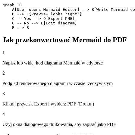
graph TD

    A[User opens Mermaid Editor] --> B[Write Mermaid co
    B --> C{Preview looks right?}

    C -- Yes --> D[Export PNG]

    C -- No --> E[Edit diagram]

    E --> B
Jak przekonwertować Mermaid do PDF
1
Napisz lub wklej kod diagramu Mermaid w edytorze
2
Podgląd renderowanego diagramu w czasie rzeczywistym
3
Kliknij przycisk Export i wybierz PDF (Drukuj)
4
Użyj okna dialogowego drukowania, aby zapisać jako PDF