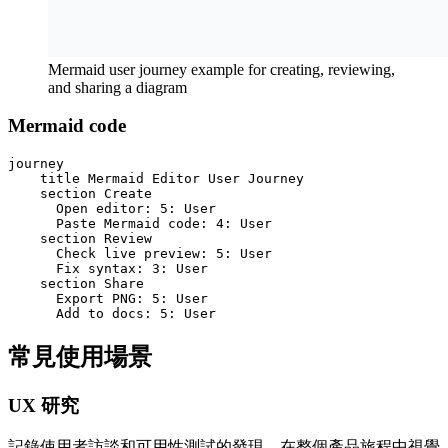
Mermaid user journey example for creating, reviewing,
and sharing a diagram
Mermaid code
journey

    title Mermaid Editor User Journey

    section Create

      Open editor: 5: User

      Paste Mermaid code: 4: User

    section Review

      Check live preview: 5: User

      Fix syntax: 3: User

    section Share

      Export PNG: 5: User

      Add to docs: 5: User
常見使用場景
UX 研究
記錄使用者訪談和可用性測試的發現。在整個產品旅程中視覺