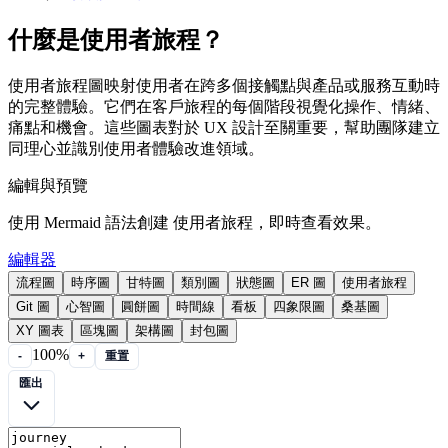
什麼是使用者旅程？
使用者旅程圖映射使用者在跨多個接觸點與產品或服務互動時
的完整體驗。它們在客戶旅程的每個階段視覺化操作、情緒、
痛點和機會。這些圖表對於 UX 設計至關重要，幫助團隊建立
同理心並識別使用者體驗改進領域。
編輯與預覽
使用 Mermaid 語法創建 使用者旅程，即時查看效果。
編輯器
流程圖
時序圖
甘特圖
類別圖
狀態圖
ER 圖
使用者旅程
Git 圖
心智圖
圓餅圖
時間線
看板
四象限圖
桑基圖
XY 圖表
區塊圖
架構圖
封包圖
100%
-
+
重置
匯出