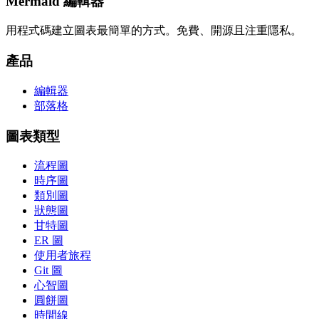
Mermaid 編輯器
用程式碼建立圖表最簡單的方式。免費、開源且注重隱私。
產品
編輯器
部落格
圖表類型
流程圖
時序圖
類別圖
狀態圖
甘特圖
ER 圖
使用者旅程
Git 圖
心智圖
圓餅圖
時間線