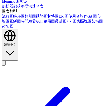
Mermaid 編輯器
編輯器
部落格
語法速查表
圖表類型
流程圖
時序圖
類別圖
狀態圖
甘特圖
ER 圖
使用者旅程
Git 圖
心
智圖
圓餅圖
時間線
看板
四象限圖
桑基圖
XY 圖表
區塊圖
架構圖
封包圖
繁體中文