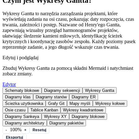
Czym jest Wykresy Gantta?
Wykresy Gantta to narzędzia zarządzania projektami, które
wyświetlają zadania na osi czasu, pokazując daty rozpoczęcia, czas
trwania, zależności i postęp. Nazwane od Henry'ego Gantta,
zapewniają wizualny przegląd harmonogramów projektów,
ułatwiając śledzenie kamieni milowych, identyfikację ścieżek
krytycznych i koordynację zasobów zespołu. Każdy poziomy pasek
reprezentuje zadanie, a jego długość wskazuje czas trwania.
Edytuj i podglądaj
Zbuduj Wykresy Gantta za pomocą składni Mermaid i natychmiast
zobacz zmiany.
Edytor
Schematy blokowe
Diagramy sekwencji
Wykresy Gantta
Diagramy klas
Diagramy stanów
Diagramy ER
Ścieżka użytkownika
Grafy Git
Mapy myśli
Wykresy kołowe
Osie czasu
Tablice Kanban
Wykresy kwadrantowe
Diagramy Sankeya
Wykresy XY
Diagramy blokowe
Diagramy architektury
Diagramy pakietów
100%
-
+
Resetuj
Eksportuj