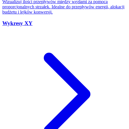
Wizualizuj ilości przepływów między węzłami za pomocą
proporcjonalnych strzałek. Idealne do przepływów energii, alokacji
budżetu i lejków konwersji.
Wykresy XY