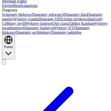
Mermaid Editor
Edytor
Blog
Ściągawka
Diagramy
Schematy blokowe
Diagramy sekwencji
Diagramy klas
Diagramy
stanów
Wykresy Gantta
Diagramy ER
Ścieżka użytkownika
Grafy
Git
Mapy myśli
Wykresy kołowe
Osie czasu
Tablice Kanban
Wykresy
kwadrantowe
Diagramy Sankeya
Wykresy XY
Diagramy
blokowe
Diagramy architektury
Diagramy pakietów
Polski