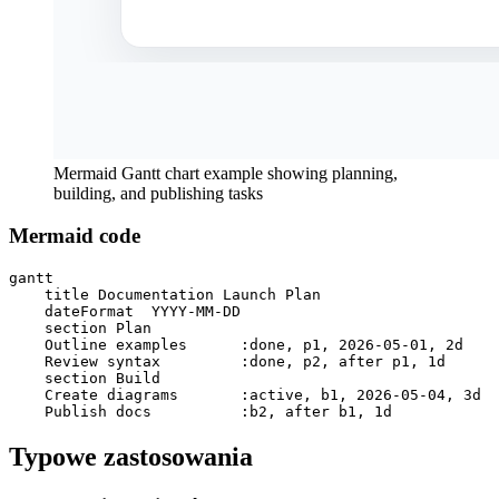
Mermaid Gantt chart example showing planning,
building, and publishing tasks
Mermaid code
gantt

    title Documentation Launch Plan

    dateFormat  YYYY-MM-DD

    section Plan

    Outline examples      :done, p1, 2026-05-01, 2d

    Review syntax         :done, p2, after p1, 1d

    section Build

    Create diagrams       :active, b1, 2026-05-04, 3d

    Publish docs          :b2, after b1, 1d
Typowe zastosowania