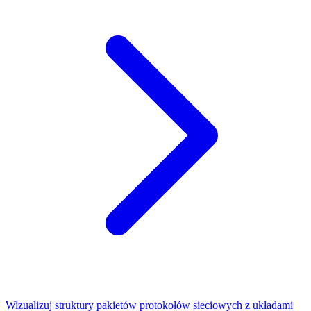
Wizualizuj struktury pakietów protokołów sieciowych z układami