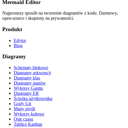
Mermaid Editor
Najprostszy sposób na tworzenie diagramów z kodu. Darmowy,
open-source i skupiony na prywatności.
Produkt
Edytor
Blog
Diagramy
Schematy blokowe
Diagramy sekwencji
Diagramy klas
Diagramy stanów
Wykresy Gantta
Diagramy ER
Ścieżka użytkownika
Grafy Git
Mapy myśli
Wykresy kołowe
Osie czasu
Tablice Kanban