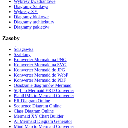
Wykresy kwadrantowe
Diagramy Sankeya
Wykresy XY
Diagramy blokowe
Diagramy architektury
Diagramy pakietów
Zasoby
Ściągawka
Szablony
Konwerter Mermaid na PNG
Konwerter Mermaid na SVG
Konwerter Mermaid do JPG
Konwerter Mermaid do WebP
Konwerter Mermaid do PDF
Osadzanie diagramów Mermaid
SQL to Mermaid ERD Converter
PlantUML to Mermaid Converter
ER Diagram Online
Sequence Diagram Online
Class Diagram Online
Mermaid XY Chart Builder
AI Mermaid Diagram Generator
Mind Map to Mermaid Converter