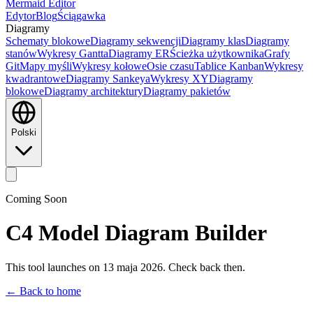
Mermaid Editor
Edytor
Blog
Ściągawka
Diagramy
Schematy blokowe
Diagramy sekwencji
Diagramy klas
Diagramy
stanów
Wykresy Gantta
Diagramy ER
Ścieżka użytkownika
Grafy
Git
Mapy myśli
Wykresy kołowe
Osie czasu
Tablice Kanban
Wykresy
kwadrantowe
Diagramy Sankeya
Wykresy XY
Diagramy
blokowe
Diagramy architektury
Diagramy pakietów
Polski
Coming Soon
C4 Model Diagram Builder
This tool launches on 13 maja 2026. Check back then.
← Back to home